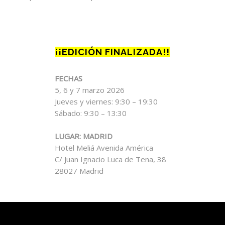
¡¡EDICIÓN FINALIZADA!!
FECHAS
5, 6 y 7 marzo 2026
Jueves y viernes: 9:30 – 19:30
Sábado: 9:30 – 13:30
LUGAR: MADRID
Hotel Meliá Avenida América
C/ Juan Ignacio Luca de Tena, 38
28027 Madrid