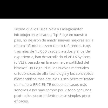
Desde que los Dres. Vela y Lasagabaster
introdujeron el bracket Tip Edge en nuestro
país, no dejaron de añadir nuevas mejoras en la
clásica Técnica de Arco Recto Diferencial. Hoy,
tras más de 15.000 casos tratados y años de
experiencia, han desarrollado el VE.LA System
(o VLS), basado en la enorme versatilidad del
bracket Tip Edge Plus, los nuevos materiales
ortodóncicos de alta tecnología y los conceptos
biomecánicos más actuales. Esto permite tratar
de manera EFICIENTE desde los casos más
sencillos a los más complejos. Y todo con unos
protocolos sorprendentemente simples pero
eficaces.