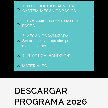
1. INTRODUCCIÓN AL VE.LA
SYSTEM. MECÁNICA BÁSICA
2. TRATAMIENTO EN CUATRO
FASES
3. MECÁNICA AVANZADA.
Secuencias y protocolos por
maloclusiones
4. PRÁCTICA "HANDS ON"
MATERIALES
DESCARGAR
PROGRAMA 2026