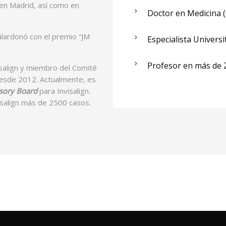
i en Madrid, así como en
Doctor en Medicina 
alardonó con el premio “JM
Especialista Univers
Profesor en más de 
salign y miembro del Comité
desde 2012. Actualmente, es
isory Board
para Invisalign.
visalign más de 2500 casos.