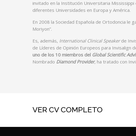
invitado en la Institución Universitaria Mississipp
diferentes Universidades en Europa y América.
En 2008 la Sociedad Española de Ortodoncia le g
Moriyon”.
Es, además,
International Clinical Speaker
de Invi
de Líderes de Opinión Europeos para Invisalign 
uno de los 10 miembros del
Global Scientific Adv
Nombrado
Diamond Provider
, ha tratado con In
VER CV COMPLETO