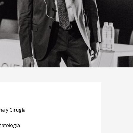
na y Cirugía
matología