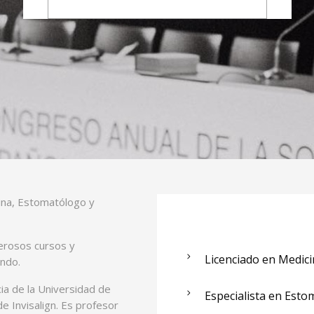
ina, Estomatólogo y
merosos cursos y
Licenciado en Medici
undo.
a de la Universidad de
Especialista en Esto
e Invisalign. Es profesor